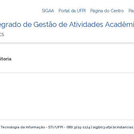
SIGAA
Portal da UFPI
Página do Centro
Pá
tegrado de Gestão de Atividades Acadêm
CS
itoria
ecnologia da Informação - STI/UFPI - (86) 3215-1124 | sigjb03.ufpi.br.instancia