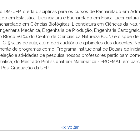
 DM-UFPI oferta disciplinas para os cursos de Bacharelado em Admi
do em Estatística, Licenciatura e Bacharelado em Física, Licenciatur
acharelado em Ciências Biológicas, Licenciatura em Ciências da Natu
, Engenharia Mecânica, Engenharia de Produção, Engenharia Cartográf
o Bloco SG04 do Centro de Ciências da Natureza (CCN) e dispõe de 1 
 IC, 5 salas de aula, além de 1 auditório e gabinetes dos docentes.
lmente de programas como: Programa Institucional de Bolsas de Iniciaç
om relação a atividades de pesquisa nossos professores participam
ica; do Mestrado Profissional em Matemática - PROFMAT, em parcer
 Pós-Graduação da UFPI.
<< voltar