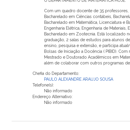
O DEPARTAMENTO DE MATEMÁTICA HOJE.
Com um quadro docente de 35 professores, o
Bacharelado em Ciências contábeis, Bacharela
Bacharelado em Matemática, Licenciatura e B
Engenharia Elétrica, Engenharia de Materiais
Bacharelado em Zootecnia. Está localizado n
graduação, 2 salas de estudos para alunos de
ensino, pesquisa e extensão, e participa atua
Bolsas de Iniciação a Docência ( PIBID). C
Mestrado e Doutorado Acadêmicos em Matemát
além de colaborar com outros programas de
Chefia do Departamento:
PAULO ALEXANDRE ARAUJO SOUSA
Telefone(s):
Não informado
Endereço Alternativo:
Não informado