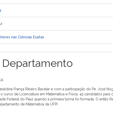
1
.2
heres nas Ciências Exatas
 Departamento
A.
raldina França Ribeiro Bacelar e com a participação do Pe. José N
ra o curso de Licenciatura em Matemática e Física. 45 candidatos par
ade Federal do Piauí quando a primeira turma foi formada. O então Re
epartamento de Matemática da UFPI.