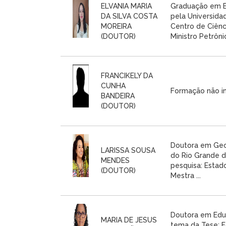
ELVANIA MARIA
Graduação em E
DA SILVA COSTA
pela Universidad
MOREIRA
Centro de Ciênc
(DOUTOR)
Ministro Petrônio 
FRANCIKELY DA
CUNHA
Formação não i
BANDEIRA
(DOUTOR)
Doutora em Geog
LARISSA SOUSA
do Rio Grande d
MENDES
pesquisa: Estado
(DOUTOR)
Mestra ...
Doutora em Edu
MARIA DE JESUS
tema da Tese: 