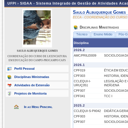
UFPI ›
SIGAA - Sistema Integrado de Gestão de Atividades Ac
Saulo Albuquerque Gomes
ECCA - COORDENAÇÃO DO CURSO
Disciplinas Ministradas
Técnico
Ensino Médio
Pós-G
Disciplina
2026.2
SAULO ALBUQUERQUE GOMES
AMC/PRILEI009
SOCIOLOGIA D
COORDENAÇÃO DO CURSO DE LICENCIATURA
EM EDUCAÇÃO DO CAMPO-PROCAMPO/CAFS
2026.1
Perfil Pessoal
CPF019
ÉTICA EM EDU
CPF003
HISTORIA, ID
Disciplinas Ministradas
CCLEQUI-I-
LEGISLAÇÃO E
Atividades de Extensão
URUÇ051
INDÍGENA
CPF007
SOCIOLOGIA D
Projetos de Monitoria
CPF041
TCC I
2025.2
Ir ao Menu Principal
CCLEQUI-S-PII042
DIDÁTICA GERA
CPF003
HISTORIA, ID
CPF007
SOCIOLOGIA D