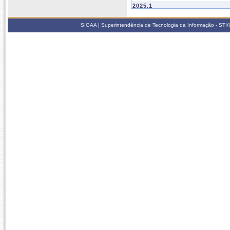
2025.1
CPF003
HISTORIA, ID
SIGAA | Superintendência de Tecnologia da Informação - STI/UF
CPED-PII-T037
PESQUISA EM 
CPF034
RELAÇÕES ÉTN
CPF007
SOCIOLOGIA D
2024.2
CPF019
ÉTICA EM EDU
EDF-B-T046
SOCIOLOGIA D
2021.1
CPF034
RELAÇÕES ÉTN
CPF007
SOCIOLOGIA D
CPF047
TCC II
2020.2
CPF051
EDUCAÇÃO E C
CPF019
ÉTICA EM EDU
CPF047
TCC II
2020.1
CPF034
RELAÇÕES ÉTN
CPF052
SOCIOLOGIA R
CPF047
TCC II