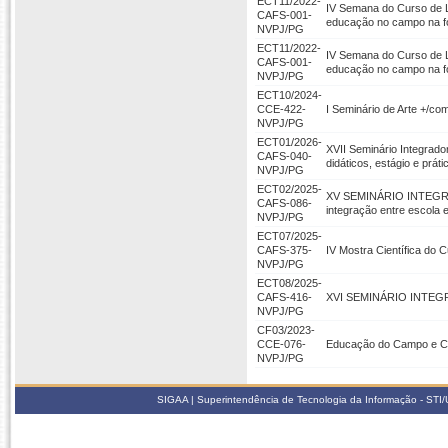
ECT11/2022-
IV Semana do Curso de 
CAFS-001-
educação no campo na f
NVPJ/PG
ECT11/2022-
IV Semana do Curso de 
CAFS-001-
educação no campo na f
NVPJ/PG
ECT10/2024-
CCE-422-
I Seminário de Arte +/c
NVPJ/PG
ECT01/2026-
XVII Seminário Integra
CAFS-040-
didáticos, estágio e prát
NVPJ/PG
ECT02/2025-
XV SEMINÁRIO INTEGRA
CAFS-086-
integração entre escola 
NVPJ/PG
ECT07/2025-
CAFS-375-
IV Mostra Científica do
NVPJ/PG
ECT08/2025-
CAFS-416-
XVI SEMINÁRIO INTEGRA
NVPJ/PG
CF03/2023-
CCE-076-
Educação do Campo e Cul
NVPJ/PG
SIGAA | Superintendência de Tecnologia da Informação - STI/UF