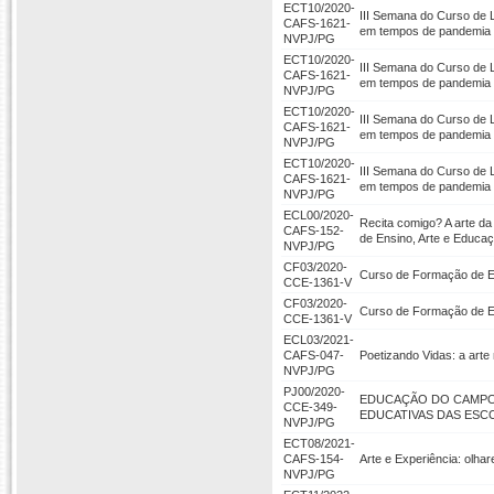
ECT10/2020-
III Semana do Curso de
CAFS-1621-
em tempos de pandemia
NVPJ/PG
ECT10/2020-
III Semana do Curso de
CAFS-1621-
em tempos de pandemia
NVPJ/PG
ECT10/2020-
III Semana do Curso de
CAFS-1621-
em tempos de pandemia
NVPJ/PG
ECT10/2020-
III Semana do Curso de
CAFS-1621-
em tempos de pandemia
NVPJ/PG
ECL00/2020-
Recita comigo? A arte da
CAFS-152-
de Ensino, Arte e Educ
NVPJ/PG
CF03/2020-
Curso de Formação de E
CCE-1361-V
CF03/2020-
Curso de Formação de E
CCE-1361-V
ECL03/2021-
CAFS-047-
Poetizando Vidas: a arte
NVPJ/PG
PJ00/2020-
EDUCAÇÃO DO CAMPO 
CCE-349-
EDUCATIVAS DAS ESC
NVPJ/PG
ECT08/2021-
CAFS-154-
Arte e Experiência: olh
NVPJ/PG