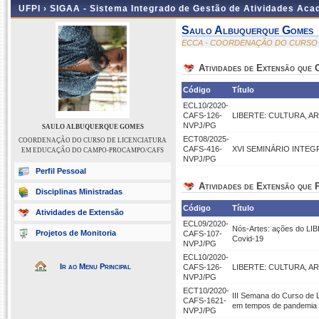
UFPI ›
SIGAA - Sistema Integrado de Gestão de Atividades Ac
Saulo Albuquerque Gomes
ECCA - COORDENAÇÃO DO CURSO
Atividades de Extensão que
Código
Título
ECL10/2020-
CAFS-126-
LIBERTE: CULTURA, 
NVPJ/PG
SAULO ALBUQUERQUE GOMES
ECT08/2025-
COORDENAÇÃO DO CURSO DE LICENCIATURA
CAFS-416-
XVI SEMINÁRIO INTEGRA
EM EDUCAÇÃO DO CAMPO-PROCAMPO/CAFS
NVPJ/PG
Perfil Pessoal
Atividades de Extensão que P
Disciplinas Ministradas
Código
Título
Atividades de Extensão
ECL09/2020-
Nós-Artes: ações do LI
Projetos de Monitoria
CAFS-107-
Covid-19
NVPJ/PG
ECL10/2020-
Ir ao Menu Principal
CAFS-126-
LIBERTE: CULTURA, 
NVPJ/PG
ECT10/2020-
III Semana do Curso de
CAFS-1621-
em tempos de pandemia
NVPJ/PG