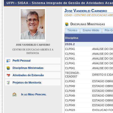
UFPI ›
SIGAA - Sistema Integrado de Gestão de Atividades Ac
Jose Vanderlei Carneiro
CEAD - CENTRO DE EDUCACAO ABER
Disciplinas Ministradas
Técnico
Ensino Médio
Pós-G
Disciplina
2026.2
JOSE VANDERLEI CARNEIRO
CLP041
ANALISE DO D
CENTRO DE EDUCACAO ABERTA E A
DISTANCIA
CLP041
ANALISE DO D
CLP041
ANALISE DO D
Perfil Pessoal
CLP041
ANALISE DO D
Disciplinas Ministradas
CLP041
ANALISE DO D
TECENGR-
DIREITO E CID
Atividades de Extensão
CEAD007
CLP042
ESTAGIO OBRI
Projetos de Monitoria
CLP049
ESTAGIO OBRI
CLP049
ESTAGIO OBRI
Ir ao Menu Principal
CLP049
ESTAGIO OBRI
CLP049
ESTAGIO OBRI
CLP049
ESTAGIO OBRI
CLP023
EVOLUCAO FON