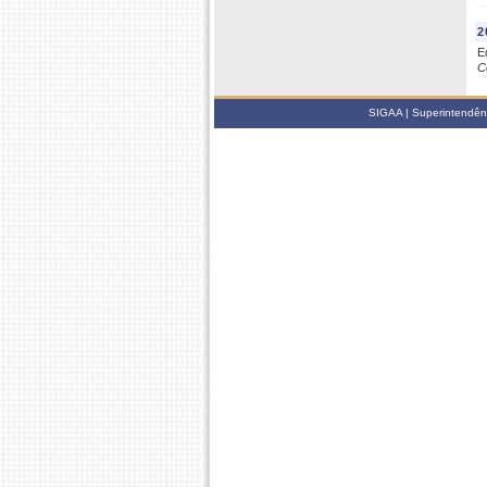
2
E
C
SIGAA | Superintendênci