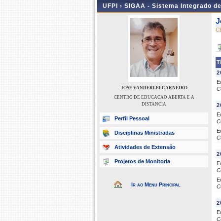
UFPI ›
SIGAA - Sistema Integrado d
J
C
T
2
E
JOSE VANDERLEI CARNEIRO
C
CENTRO DE EDUCACAO ABERTA E A
DISTANCIA
2
E
Perfil Pessoal
C
E
Disciplinas Ministradas
C
Atividades de Extensão
2
Projetos de Monitoria
E
C
E
Ir ao Menu Principal
C
2
E
C