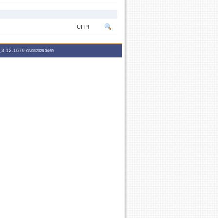
UFPI
3.12.1679
08/08/2026 04:59