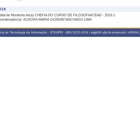
019
dital de Monitoria do(a) CHEFIA DO CURSO DE FILOSOFIA/CEAD - 2019.1
oordenador(a): ELNORA MARIA GONDIM MACHADO LIMA
a de Tecnologia da Informação - STI/UFPI - (86) 3215-1124 | sigjb06.ufpi.br.instancia1
vSIGAA_