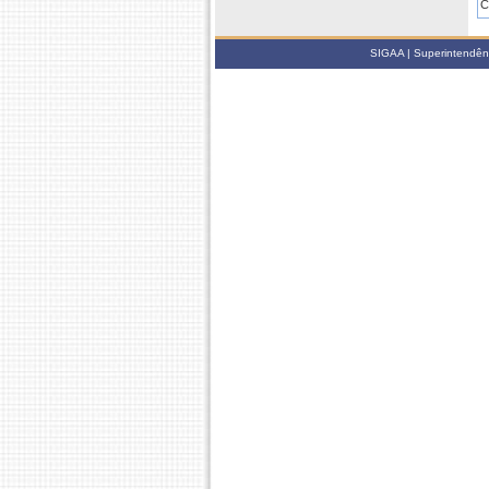
C
D
SIGAA | Superintendênci
D
2
E
D
D
D
2
D
D
C
D
2
D
D
E
D