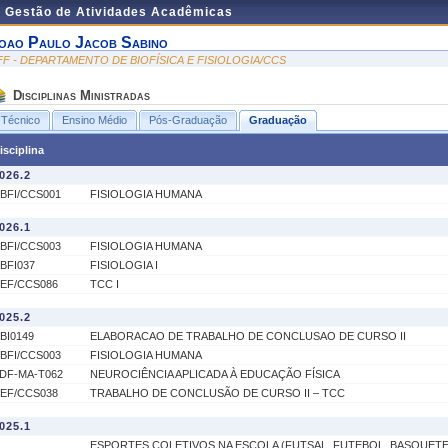
e Gestão de Atividades Acadêmicas
oao Paulo Jacob Sabino
FF - DEPARTAMENTO DE BIOFÍSICA E FISIOLOGIA/CCS
Disciplinas Ministradas
Técnico
Ensino Médio
Pós-Graduação
Graduação
isciplina
026.2
BFI/CCS001
FISIOLOGIA HUMANA
026.1
BFI/CCS003
FISIOLOGIA HUMANA
BFI037
FISIOLOGIA I
EF/CCS086
TCC I
025.2
BI0149
ELABORACAO DE TRABALHO DE CONCLUSAO DE CURSO II
BFI/CCS003
FISIOLOGIA HUMANA
DF-MA-T062
NEUROCIÊNCIA APLICADA À EDUCAÇÃO FÍSICA
EF/CCS038
TRABALHO DE CONCLUSÃO DE CURSO II – TCC
025.1
ESPORTES COLETIVOS NA ESCOLA (FUTSAL, FUTEBOL, BASQUETE