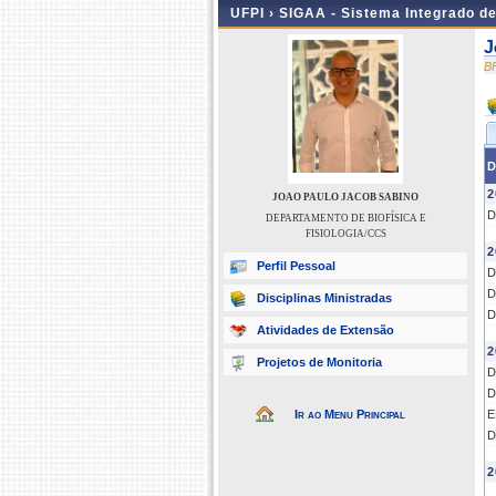
UFPI ›
SIGAA - Sistema Integrado d
J
B
D
2
JOAO PAULO JACOB SABINO
D
DEPARTAMENTO DE BIOFÍSICA E
FISIOLOGIA/CCS
2
Perfil Pessoal
D
D
Disciplinas Ministradas
D
Atividades de Extensão
2
Projetos de Monitoria
D
D
Ir ao Menu Principal
E
D
2