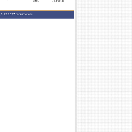
60h
6M3456
75h
3T345 5T34
3.12.1677
75h
3T345 5T34
06/08/2026 10:38
BOL, VOLEIBOL
60h
6T3456
75h
3T345 5T34
75h
3T345 5T34
24M34 3T345
135h
5T34
75h
3T345 5T34
75h
3T345 5T34
75h
2M6 2T1234
75h
7T23456
75h
3T345 5T34
24M34 3T345
135h
5T34
30h
3M12
75h
7M23456