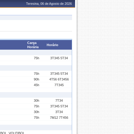
Teresina, 06 de Agosto de 2026
Carga
Horário
Horária
75h
3T345 5T34
75h
3T345 5T34
90h
4T56 6T3456
45h
7T345
30h
7T34
75h
3T345 5T34
30h
3T34
75h
7M12 7T456
BOL, VOLEIBOL