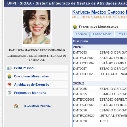
UFPI ›
SIGAA - Sistema Integrado de Gestão de Atividades Ac
Katíuscia Macêdo Cardoso
MET - DEPARTAMENTO DE MÉTODOS
Disciplinas Ministradas
Técnico
Ensino Médio
Pós-G
Disciplina
2026.1
KATÍUSCIA MACÊDO CARDOSO BRANDÃO
DMT0053
ESTAGIO OBRIGAT
DEPARTAMENTO DE MÉTODOS E TÉCNICAS DE
DMTE/CCE065
ESTÁGIO OBRIGA
ENSINO/CCE
DMTE/CCE067
ESTÁGIO OBRIGAT
Perfil Pessoal
DMT0057
ESTAGIO OBRIGAT
DMTE/CCE020
LEITURA LITERÁR
Disciplinas Ministradas
2025.2
Atividades de Extensão
DMT0055
ESTAGIO OBRIGAT
Projetos de Monitoria
DMT0055
ESTAGIO OBRIGAT
DMTE/CCE066
ESTÁGIO OBRIGAT
DMTE/CCE066
ESTÁGIO OBRIGAT
Ir ao Menu Principal
DMT0056
ESTAGIO OBRIGAT
DMTE/CCE020
LEITURA LITERÁR
DMT0320
TCC II