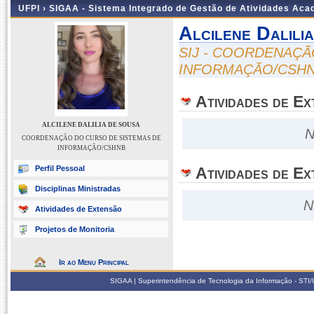
UFPI ›
SIGAA - Sistema Integrado de Gestão de Atividades Ac
Alcilene Dalili
SIJ - COORDENAÇÃ
INFORMAÇÃO/CSH
Atividades de E
ALCILENE DALILIA DE SOUSA
N
COORDENAÇÃO DO CURSO DE SISTEMAS DE
INFORMAÇÃO/CSHNB
Perfil Pessoal
Atividades de Ex
Disciplinas Ministradas
N
Atividades de Extensão
Projetos de Monitoria
Ir ao Menu Principal
SIGAA | Superintendência de Tecnologia da Informação - STI/UF