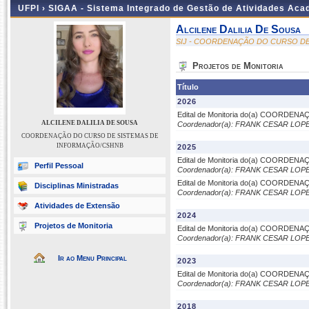
UFPI ›
SIGAA - Sistema Integrado de Gestão de Atividades Ac
Alcilene Dalilia De Sousa
SIJ - COORDENAÇÃO DO CURSO D
Projetos de Monitoria
Título
2026
Edital de Monitoria do(a) COORD
ALCILENE DALILIA DE SOUSA
Coordenador(a): FRANK CESAR LOP
COORDENAÇÃO DO CURSO DE SISTEMAS DE
INFORMAÇÃO/CSHNB
2025
Edital de Monitoria do(a) COORD
Perfil Pessoal
Coordenador(a): FRANK CESAR LOP
Edital de Monitoria do(a) COORD
Disciplinas Ministradas
Coordenador(a): FRANK CESAR LOP
Atividades de Extensão
2024
Projetos de Monitoria
Edital de Monitoria do(a) COORD
Coordenador(a): FRANK CESAR LOP
Ir ao Menu Principal
2023
Edital de Monitoria do(a) COORD
Coordenador(a): FRANK CESAR LOP
2018