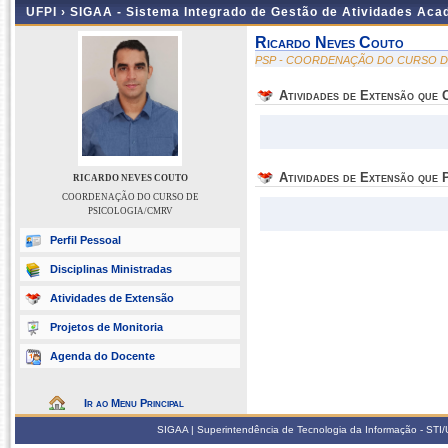
UFPI ›
SIGAA - Sistema Integrado de Gestão de Atividades Ac
Ricardo Neves Couto
PSP - COORDENAÇÃO DO CURSO D
Atividades de Extensão que
Atividades de Extensão que P
RICARDO NEVES COUTO
COORDENAÇÃO DO CURSO DE
PSICOLOGIA/CMRV
Perfil Pessoal
Disciplinas Ministradas
Atividades de Extensão
Projetos de Monitoria
Agenda do Docente
Ir ao Menu Principal
SIGAA | Superintendência de Tecnologia da Informação - STI/UF