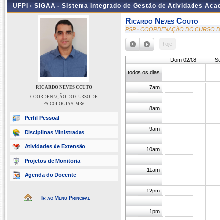
UFPI ›
SIGAA - Sistema Integrado de Gestão de Atividades Ac
Ricardo Neves Couto
PSP - COORDENAÇÃO DO CURSO D
hoje
Dom 02/08
Se
todos os dias
7am
RICARDO NEVES COUTO
COORDENAÇÃO DO CURSO DE
PSICOLOGIA/CMRV
8am
Perfil Pessoal
9am
Disciplinas Ministradas
Atividades de Extensão
10am
Projetos de Monitoria
11am
Agenda do Docente
12pm
Ir ao Menu Principal
1pm