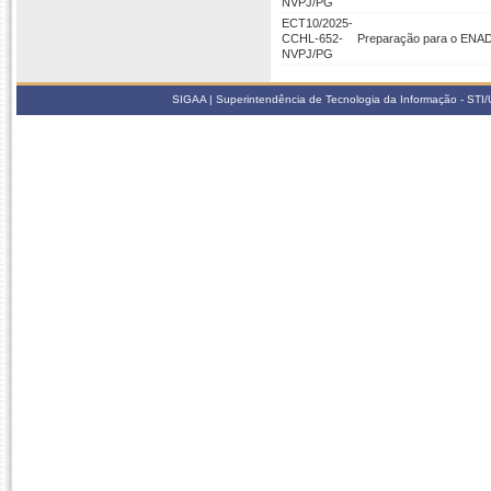
NVPJ/PG
ECT10/2025-
CCHL-652-
Preparação para o EN
NVPJ/PG
SIGAA | Superintendência de Tecnologia da Informação - STI/UF