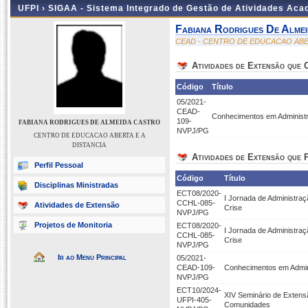
UFPI ›
SIGAA - Sistema Integrado de Gestão de Atividades Ac
Fabiana Rodrigues De Alme
CEAD - CENTRO DE EDUCACAO ABER
Atividades de Extensão que
Código
Título
05/2021-
CEAD-
Conhecimentos em Administra
109-
FABIANA RODRIGUES DE ALMEIDA CASTRO
NVPJ/PG
CENTRO DE EDUCACAO ABERTA E A
DISTANCIA
Atividades de Extensão que P
Perfil Pessoal
Código
Título
Disciplinas Ministradas
ECT08/2020-
I Jornada de Administra
CCHL-085-
Atividades de Extensão
Crise
NVPJ/PG
Projetos de Monitoria
ECT08/2020-
I Jornada de Administra
CCHL-085-
Crise
NVPJ/PG
Ir ao Menu Principal
05/2021-
CEAD-109-
Conhecimentos em Admini
NVPJ/PG
ECT10/2024-
XIV Seminário de Extensão
UFPI-405-
Comunidades