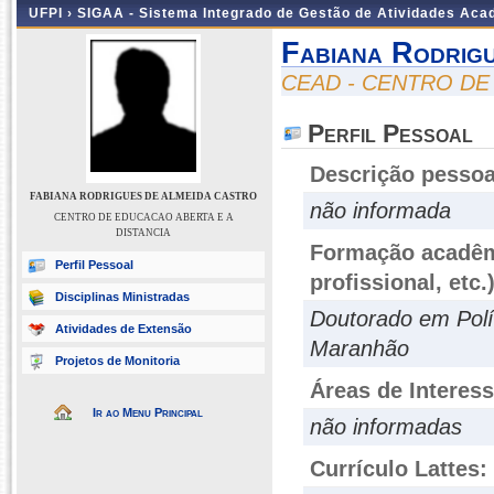
UFPI ›
SIGAA - Sistema Integrado de Gestão de Atividades Ac
Fabiana Rodrig
CEAD - CENTRO DE
Perfil Pessoal
Descrição pessoa
FABIANA RODRIGUES DE ALMEIDA CASTRO
não informada
CENTRO DE EDUCACAO ABERTA E A
DISTANCIA
Formação acadêmi
Perfil Pessoal
profissional, etc.
Disciplinas Ministradas
Doutorado em Polít
Atividades de Extensão
Maranhão
Projetos de Monitoria
Áreas de Interes
Ir ao Menu Principal
não informadas
Currículo Lattes: