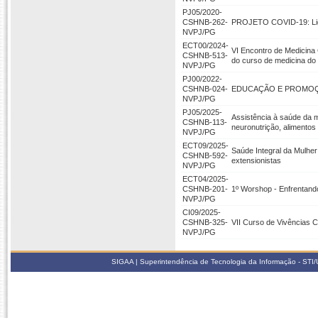
PJ05/2020-
CSHNB-262-
PROJETO COVID-19: Liga
NVPJ/PG
ECT00/2024-
VI Encontro de Medicina
CSHNB-513-
do curso de medicina d
NVPJ/PG
PJ00/2022-
CSHNB-024-
EDUCAÇÃO E PROMOÇÃ
NVPJ/PG
PJ05/2025-
Assistência à saúde da m
CSHNB-113-
neuronutrição, alimentos 
NVPJ/PG
ECT09/2025-
Saúde Integral da Mulhe
CSHNB-592-
extensionistas
NVPJ/PG
ECT04/2025-
CSHNB-201-
1º Worshop - Enfrentand
NVPJ/PG
CI09/2025-
CSHNB-325-
VII Curso de Vivências C
NVPJ/PG
SIGAA | Superintendência de Tecnologia da Informação - STI/UF