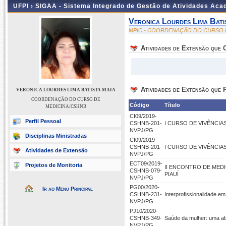
UFPI ›
SIGAA - Sistema Integrado de Gestão de Atividades Ac
Veronica Lourdes Lima Bati
MPIC - COORDENAÇÃO DO CURSO 
Atividades de Extensão que
Atividades de Extensão que P
VERONICA LOURDES LIMA BATISTA MAIA
COORDENAÇÃO DO CURSO DE
Código
Título
MEDICINA/CSHNB
CI09/2019-
Perfil Pessoal
CSHNB-201-
I CURSO DE VIVÊNCIA
NVPJ/PG
Disciplinas Ministradas
CI09/2019-
CSHNB-201-
I CURSO DE VIVÊNCIA
Atividades de Extensão
NVPJ/PG
ECT09/2019-
Projetos de Monitoria
II ENCONTRO DE MED
CSHNB-079-
PIAUÍ
NVPJ/PG
PG00/2020-
Ir ao Menu Principal
CSHNB-231-
Interprofissionalidade e
NVPJ/PG
PJ10/2020-
CSHNB-349-
Saúde da mulher: uma ab
NVPJ/PG