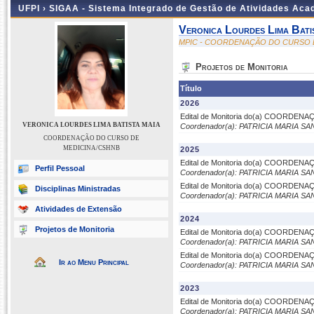
UFPI ›
SIGAA - Sistema Integrado de Gestão de Atividades Ac
Veronica Lourdes Lima Bati
MPIC - COORDENAÇÃO DO CURSO 
Projetos de Monitoria
Título
2026
Edital de Monitoria do(a) COORDE
VERONICA LOURDES LIMA BATISTA MAIA
Coordenador(a): PATRICIA MARIA S
COORDENAÇÃO DO CURSO DE
MEDICINA/CSHNB
2025
Edital de Monitoria do(a) COORDE
Perfil Pessoal
Coordenador(a): PATRICIA MARIA S
Edital de Monitoria do(a) COORDE
Disciplinas Ministradas
Coordenador(a): PATRICIA MARIA S
Atividades de Extensão
2024
Projetos de Monitoria
Edital de Monitoria do(a) COORDE
Coordenador(a): PATRICIA MARIA S
Edital de Monitoria do(a) COORDE
Ir ao Menu Principal
Coordenador(a): PATRICIA MARIA S
2023
Edital de Monitoria do(a) COORDE
Coordenador(a): PATRICIA MARIA S