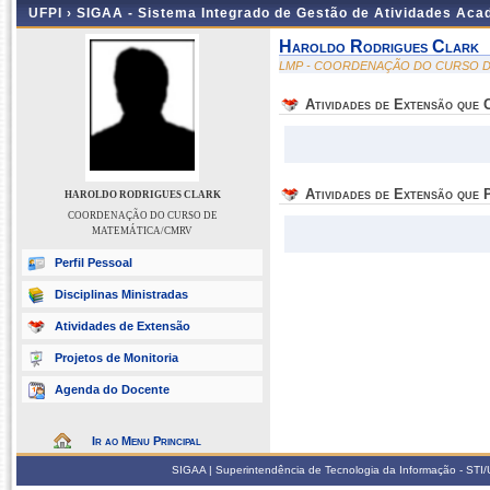
UFPI ›
SIGAA - Sistema Integrado de Gestão de Atividades Ac
Haroldo Rodrigues Clark
LMP - COORDENAÇÃO DO CURSO D
Atividades de Extensão que
Atividades de Extensão que P
HAROLDO RODRIGUES CLARK
COORDENAÇÃO DO CURSO DE
MATEMÁTICA/CMRV
Perfil Pessoal
Disciplinas Ministradas
Atividades de Extensão
Projetos de Monitoria
Agenda do Docente
Ir ao Menu Principal
SIGAA | Superintendência de Tecnologia da Informação - STI/UF