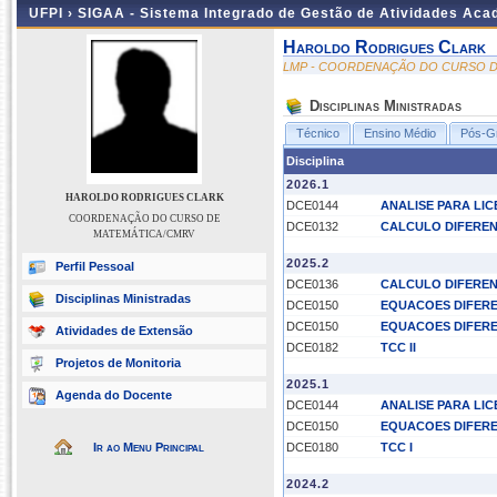
UFPI ›
SIGAA - Sistema Integrado de Gestão de Atividades Ac
Haroldo Rodrigues Clark
LMP - COORDENAÇÃO DO CURSO D
Disciplinas Ministradas
Técnico
Ensino Médio
Pós-G
Disciplina
2026.1
HAROLDO RODRIGUES CLARK
DCE0144
ANALISE PARA LI
COORDENAÇÃO DO CURSO DE
DCE0132
CALCULO DIFERENC
MATEMÁTICA/CMRV
2025.2
Perfil Pessoal
DCE0136
CALCULO DIFERENC
Disciplinas Ministradas
DCE0150
EQUACOES DIFERE
DCE0150
EQUACOES DIFERE
Atividades de Extensão
DCE0182
TCC II
Projetos de Monitoria
2025.1
Agenda do Docente
DCE0144
ANALISE PARA LI
DCE0150
EQUACOES DIFERE
Ir ao Menu Principal
DCE0180
TCC I
2024.2