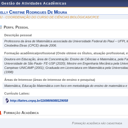
e Gestão de Atividades Acadêmicas
elly Cristine Rodrigues De Moura
BJ - COORDENAÇÃO DO CURSO DE CIÊNCIAS BIOLÓGICAS/CPCE
Perfil Pessoal
Descrição pessoal
Professora da área de Matemática associada da Universidade Federal do Piauí – UFPI,
Cinobelina Elvas (CPCE) desde 2006.
Formação acadêmica/profissional (Onde obteve os títulos, atuação profissional, et
Doutora em Educação, área de Concentração: Ensino de Ciências e Matemática, pela F
Universidade de São Paulo- FE-USP (2020); Mestre em Engenharia Mecânica pela Unive
Campinas-UNICAMP (2001); Graduada em Licenciatura em Matemática pela Universidad
(1998)
Áreas de Interesse
(áreas de interesse de ensino e pesquisa)
Matemática, Educação Matemática com foco em metodologia do ensino de matemática e
Currículo Lattes:
http://lattes.cnpq.br/1169806088129058
Formação Acadêmica
Formação acadêmica não cadastrada