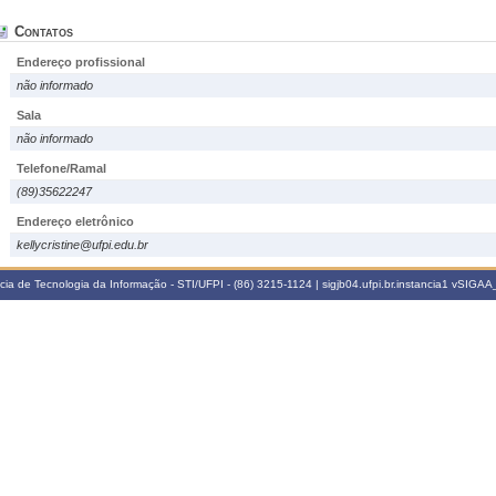
Contatos
Endereço profissional
não informado
Sala
não informado
Telefone/Ramal
(89)35622247
Endereço eletrônico
kellycristine@ufpi.edu.br
a de Tecnologia da Informação - STI/UFPI - (86) 3215-1124 | sigjb04.ufpi.br.instancia1
vSIGAA_