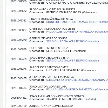
20251004369
Orientador:
GIORDANO MARCIO GATINHO BONUZZI (Orienta
FLAVIO ANTONIO DE SOUSA NUNES
20251004672
Orientador:
FABRICIO EDUARDO ROSSI (Orientador)
FRANCILMA CATÃO ARAÚJO SILVA
20261002312
Orientador:
DIONIS DE CASTRO DUTRA MACHADO(Orientado
GABRIELA ANDRADE SANTOS LEITE
20261003857
Orientador:
PAULA ALVES MONTEIRO PARMEZZANI(Orientado
GABRIEL TEIXEIRA DE SOUSA
20251004270
Orientador:
SERGIO LUIZ GALAN RIBEIRO(Orientador)
HUGO VITOR MENEZES CRUZ
20251005535
Orientador:
NELO EIDY ZANCHI (Orientador)
ISACC EMANUEL LOPES VIEIRA
20261002439
Orientador:
SERGIO LUIZ GALAN RIBEIRO(Orientador)
JARDEL DOS SANTOS GOMES
20261003276
Orientador:
LUIZ VIEIRA DA SILVA NETO (Orientador)
JESSYCA MARIA OLIVEIRA DA SILVA
20251005455
Orientador:
ALESSANDRO SPENCER DE SOUZA HOLANDA(Ori
JOAO VICTOR MORAES LIMA
20251001474
Orientador:
PAULA ALVES MONTEIRO PARMEZZANI(Orientado
JOAQUIM RUAN DO NASCIMENTO GOMES
20251004411
Orientador:
JANAINA DE MORAES SILVA (Orientador)
20241002469
JONIEL RONNEY GOMES DA SILVA