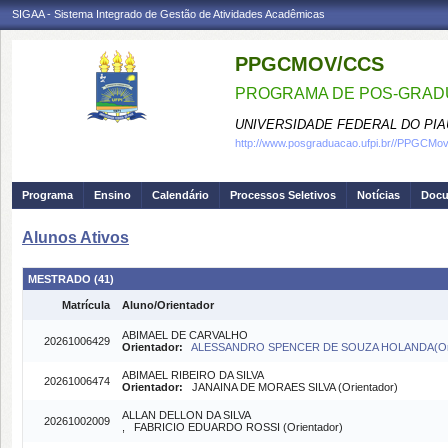
SIGAA - Sistema Integrado de Gestão de Atividades Acadêmicas
PPGCMOV/CCS
PROGRAMA DE POS-GRADU
UNIVERSIDADE FEDERAL DO PIA
http://www.posgraduacao.ufpi.br//PPGCM
Programa
Ensino
Calendário
Processos Seletivos
Notícias
Doc
Alunos Ativos
MESTRADO (41)
Matrícula
Aluno/Orientador
ABIMAEL DE CARVALHO
20261006429
Orientador:
ALESSANDRO SPENCER DE SOUZA HOLANDA(Ori
ABIMAEL RIBEIRO DA SILVA
20261006474
Orientador:
JANAINA DE MORAES SILVA (Orientador)
ALLAN DELLON DA SILVA
20261002009
, FABRICIO EDUARDO ROSSI (Orientador)