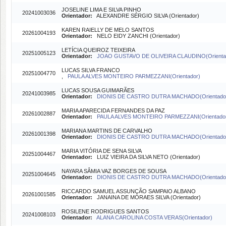
JOSELINE LIMA E SILVA PINHO
20241003036
Orientador:
ALEXANDRE SÉRGIO SILVA (Orientador)
KAREN RAIELLY DE MELO SANTOS
20261004193
Orientador:
NELO EIDY ZANCHI (Orientador)
LETÍCIA QUEIROZ TEIXEIRA
20251005123
Orientador:
JOAO GUSTAVO DE OLIVEIRA CLAUDINO(Orienta
LUCAS SILVA FRANCO
20251004770
,
PAULA ALVES MONTEIRO PARMEZZANI(Orientador)
LUCAS SOUSA GUIMARÃES
20241003985
Orientador:
DIONIS DE CASTRO DUTRA MACHADO(Orientado
MARIA APARECIDA FERNANDES DA PAZ
20261002887
Orientador:
PAULA ALVES MONTEIRO PARMEZZANI(Orientado
MARIANA MARTINS DE CARVALHO
20261001398
Orientador:
DIONIS DE CASTRO DUTRA MACHADO(Orientado
MARIA VITÓRIA DE SENA SILVA
20251004467
Orientador:
LUIZ VIEIRA DA SILVA NETO (Orientador)
NAYARA SÂMIA VAZ BORGES DE SOUSA
20251004645
Orientador:
DIONIS DE CASTRO DUTRA MACHADO(Orientado
RICCARDO SAMUEL ASSUNÇÃO SAMPAIO ALBANO
20261001585
Orientador:
JANAINA DE MORAES SILVA (Orientador)
ROSILENE RODRIGUES SANTOS
20241008103
Orientador:
ALANA CAROLINA COSTA VERAS(Orientador)