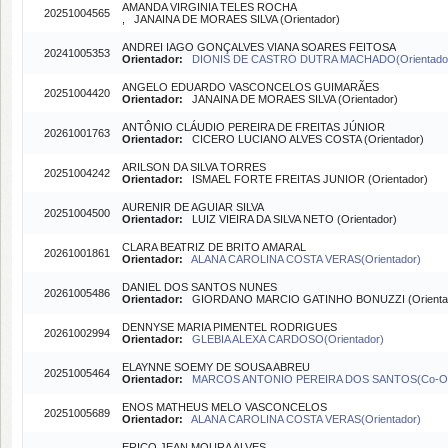
AMANDA VIRGINIA TELES ROCHA
20251004565
, JANAINA DE MORAES SILVA (Orientador)
ANDREI IAGO GONÇALVES VIANA SOARES FEITOSA
20241005353
Orientador:
DIONIS DE CASTRO DUTRA MACHADO(Orientado
ANGELO EDUARDO VASCONCELOS GUIMARÃES
20251004420
Orientador:
JANAINA DE MORAES SILVA (Orientador)
ANTÔNIO CLÁUDIO PEREIRA DE FREITAS JÚNIOR
20261001763
Orientador:
CICERO LUCIANO ALVES COSTA (Orientador)
ARILSON DA SILVA TORRES
20251004242
Orientador:
ISMAEL FORTE FREITAS JUNIOR (Orientador)
AURENIR DE AGUIAR SILVA
20251004500
Orientador:
LUIZ VIEIRA DA SILVA NETO (Orientador)
CLARA BEATRIZ DE BRITO AMARAL
20261001861
Orientador:
ALANA CAROLINA COSTA VERAS(Orientador)
DANIEL DOS SANTOS NUNES
20261005486
Orientador:
GIORDANO MARCIO GATINHO BONUZZI (Orienta
DENNYSE MARIA PIMENTEL RODRIGUES
20261002994
Orientador:
GLEBIA ALEXA CARDOSO(Orientador)
ELAYNNE SOEMY DE SOUSA ABREU
20251005464
Orientador:
MARCOS ANTONIO PEREIRA DOS SANTOS(Co-Ori
ENOS MATHEUS MELO VASCONCELOS
20251005689
Orientador:
ALANA CAROLINA COSTA VERAS(Orientador)
ERICO JEAN MOURA ALVES