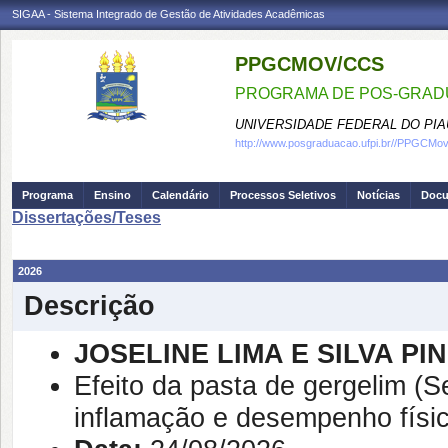
SIGAA - Sistema Integrado de Gestão de Atividades Acadêmicas
PPGCMOV/CCS
PROGRAMA DE POS-GRADU
UNIVERSIDADE FEDERAL DO PIA
http://www.posgraduacao.ufpi.br//PPGCM
Programa
Ensino
Calendário
Processos Seletivos
Notícias
Doc
Dissertações/Teses
2026
Descrição
JOSELINE LIMA E SILVA PI
Efeito da pasta de gergelim (S
inflamação e desempenho físic