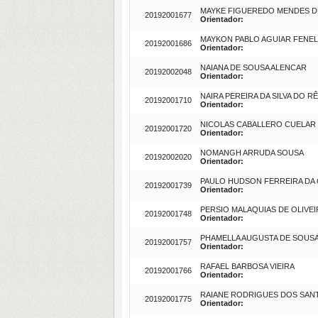
MAYKE FIGUEREDO MENDES D
20192001677
Orientador:
MAYKON PABLO AGUIAR FENE
20192001686
Orientador:
NAIANA DE SOUSA ALENCAR
20192002048
Orientador:
NAIRA PEREIRA DA SILVA DO 
20192001710
Orientador:
NICOLAS CABALLERO CUELAR
20192001720
Orientador:
NOMANGH ARRUDA SOUSA
20192002020
Orientador:
PAULO HUDSON FERREIRA DA
20192001739
Orientador:
PERSIO MALAQUIAS DE OLIVEI
20192001748
Orientador:
PHAMELLA AUGUSTA DE SOUS
20192001757
Orientador:
RAFAEL BARBOSA VIEIRA
20192001766
Orientador:
RAIANE RODRIGUES DOS SAN
20192001775
Orientador: