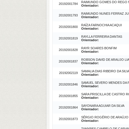
RAIMUNDO GOMES DO REGO 
20192001784
Orientador:
RAIMUNDO NUNES FERRAZ JU
20192001793
Orientador:
RAÍZA FARNOCHIA ACAQUI
20192001800
Orientador:
RAYLLA FERREIRA DANTAS
20192001819
Orientador:
RAYR SOARES BONFIM
20192001828
Orientador:
ROBSON DAVID DE ARAUJO LI
20192001837
Orientador:
SAMALIA DIAS RIBEIRO DA SILV
20192002119
Orientador:
SAMUEL SEVERO MENDES DA 
20192001846
Orientador:
SARA PRISCILLA DE CASTRO 
20192001855
Orientador:
SAYONARA AGUIAR DA SILVA
20192001864
Orientador:
SÉRGIO ROGÉRIO DE ARAÚJO
20192001873
Orientador:
TAMYRES CAMPELO DE CARV