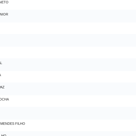
NETO
NIOR
AL
A
PAZ
ROCHA
 MENDES FILHO
ALHO