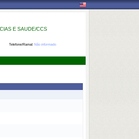
IAS E SAUDE/CCS
Telefone/Ramal:
Não informado