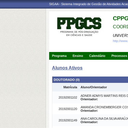
SIGAA - Sistema Integrado de Gestão de Atividades Ac
CPPG
COORD
UNIVER
http://www
Programa
Ensino
Calendário
Processos 
Alunos Ativos
DOUTORADO (0)
Matrícula
Aluno/Orientador
ADNER ADMYS MARTINS REIS
20192001102
Orientador:
AMANDA CRONEMBERGER COS
20192001120
Orientador:
ANA CAROLINA DA SILVA ARAÚ
20192001149
Orientador: