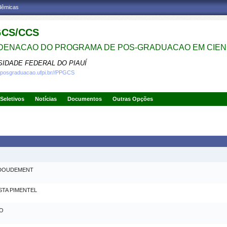
adêmicas
CS/CCS
ENACAO DO PROGRAMA DE POS-GRADUACAO EM CIENC
SIDADE FEDERAL DO PIAUÍ
.posgraduacao.ufpi.br//PPGCS
Seletivos
Notícias
Documentos
Outras Opções
 DOUDEMENT
TA PIMENTEL
JO