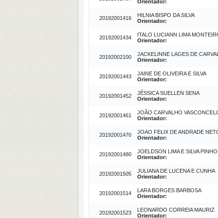
Orientador:
HILNIA BISPO DA SILVA
20192001416
Orientador:
ITALO LUCIANN LIMA MONTEIR
20192001434
Orientador:
JACKELINNE LAGES DE CARV
20192002100
Orientador:
JAINE DE OLIVEIRA E SILVA
20192001443
Orientador:
JÉSSICA SUELLEN SENA
20192001452
Orientador:
JOÃO CARVALHO VASCONCELO
20192001461
Orientador:
JOAO FELIX DE ANDRADE NET
20192001470
Orientador:
JOELDSON LIMA E SILVA PINHO
20192001480
Orientador:
JULIANA DE LUCENA E CUNHA
20192001505
Orientador:
LARA BORGES BARBOSA
20192001514
Orientador:
LEONARDO CORREIA MAURIZ
20192001523
Orientador: