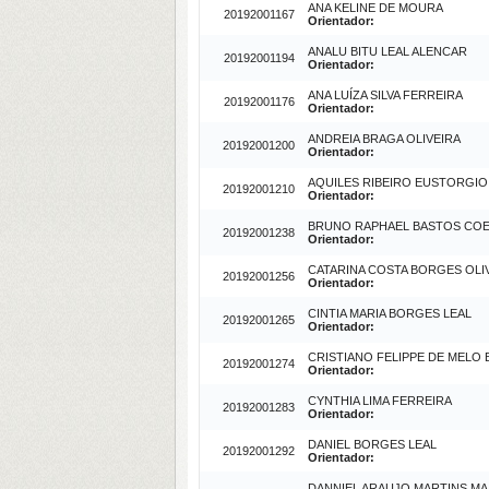
ANA KELINE DE MOURA
20192001167
Orientador:
ANALU BITU LEAL ALENCAR
20192001194
Orientador:
ANA LUÍZA SILVA FERREIRA
20192001176
Orientador:
ANDREIA BRAGA OLIVEIRA
20192001200
Orientador:
AQUILES RIBEIRO EUSTORGI
20192001210
Orientador:
BRUNO RAPHAEL BASTOS CO
20192001238
Orientador:
CATARINA COSTA BORGES OLI
20192001256
Orientador:
CINTIA MARIA BORGES LEAL
20192001265
Orientador:
CRISTIANO FELIPPE DE MELO 
20192001274
Orientador:
CYNTHIA LIMA FERREIRA
20192001283
Orientador:
DANIEL BORGES LEAL
20192001292
Orientador:
DANNIEL ARAUJO MARTINS MA