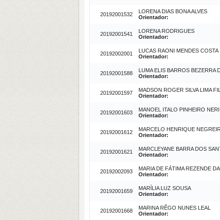
LORENA DIAS BONA ALVES
20192001532
Orientador:
LORENA RODRIGUES
20192001541
Orientador:
LUCAS RAONI MENDES COSTA
20192002001
Orientador:
LUMA ELIS BARROS BEZERRA D
20192001588
Orientador:
MADSON ROGER SILVA LIMA FI
20192001597
Orientador:
MANOEL ITALO PINHEIRO NERI
20192001603
Orientador:
MARCELO HENRIQUE NEGREIR
20192001612
Orientador:
MARCLEYANE BARRA DOS SA
20192001621
Orientador:
MARIA DE FÁTIMA REZENDE D
20192002093
Orientador:
MARÍLIA LUZ SOUSA
20192001659
Orientador:
MARINA RÊGO NUNES LEAL
20192001668
Orientador: