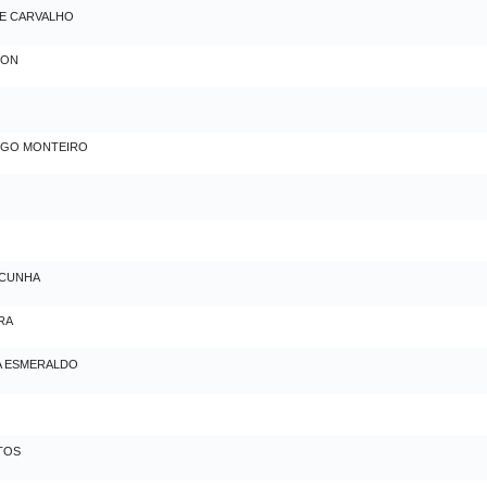
E CARVALHO
LON
RÊGO MONTEIRO
 CUNHA
RA
A ESMERALDO
TOS