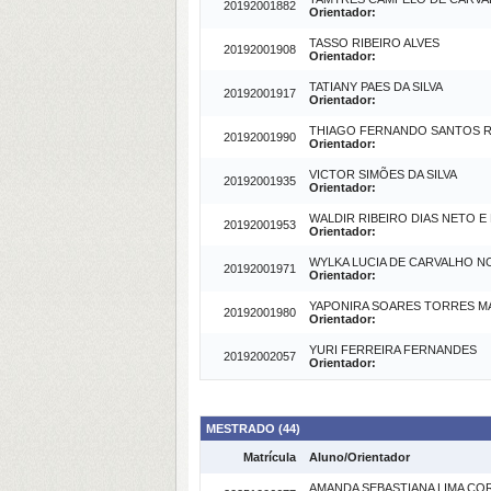
20192001882
Orientador:
TASSO RIBEIRO ALVES
20192001908
Orientador:
TATIANY PAES DA SILVA
20192001917
Orientador:
THIAGO FERNANDO SANTOS 
20192001990
Orientador:
VICTOR SIMÕES DA SILVA
20192001935
Orientador:
WALDIR RIBEIRO DIAS NETO E
20192001953
Orientador:
WYLKA LUCIA DE CARVALHO N
20192001971
Orientador:
YAPONIRA SOARES TORRES M
20192001980
Orientador:
YURI FERREIRA FERNANDES
20192002057
Orientador:
MESTRADO (44)
Matrícula
Aluno/Orientador
AMANDA SEBASTIANA LIMA CO