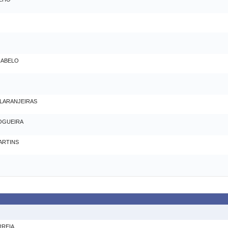
RABELO
 LARANJEIRAS
OGUEIRA
ARTINS
RREIA