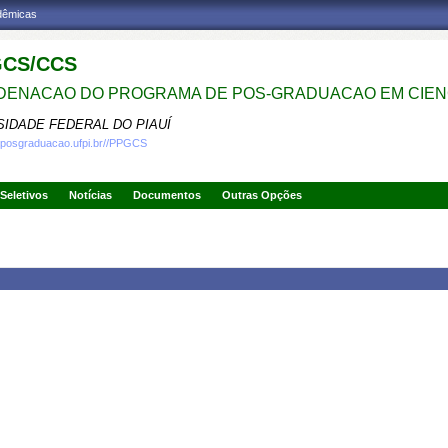
adêmicas
CS/CCS
ENACAO DO PROGRAMA DE POS-GRADUACAO EM CIENC
SIDADE FEDERAL DO PIAUÍ
.posgraduacao.ufpi.br//PPGCS
Seletivos
Notícias
Documentos
Outras Opções