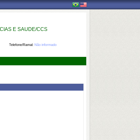
IAS E SAUDE/CCS
Telefone/Ramal:
Não informado