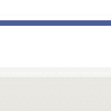
ência de Tecnologia da Informação - STI/UFPI - (86) 3215-1124 | © UFRN | sigjb03.ufpi.br.i