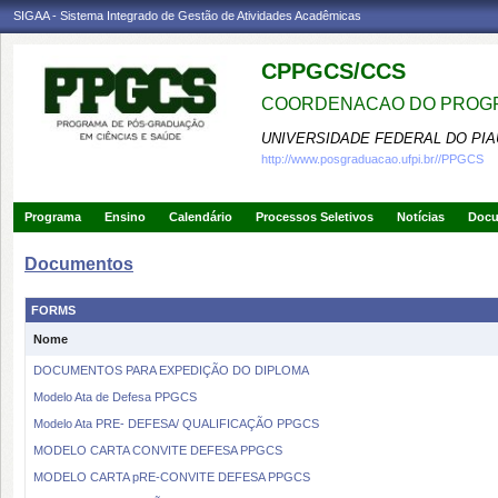
SIGAA - Sistema Integrado de Gestão de Atividades Acadêmicas
CPPGCS/CCS
COORDENACAO DO PROGR
UNIVERSIDADE FEDERAL DO PIA
http://www.posgraduacao.ufpi.br//PPGCS
Programa
Ensino
Calendário
Processos Seletivos
Notícias
Doc
Documentos
FORMS
Nome
DOCUMENTOS PARA EXPEDIÇÃO DO DIPLOMA
Modelo Ata de Defesa PPGCS
Modelo Ata PRE- DEFESA/ QUALIFICAÇÃO PPGCS
MODELO CARTA CONVITE DEFESA PPGCS
MODELO CARTA pRE-CONVITE DEFESA PPGCS