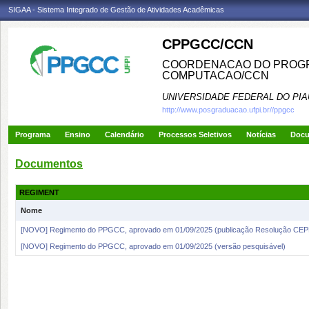
SIGAA - Sistema Integrado de Gestão de Atividades Acadêmicas
CPPGCC/CCN
COORDENACAO DO PROGR
COMPUTACAO/CCN
UNIVERSIDADE FEDERAL DO PIA
http://www.posgraduacao.ufpi.br//ppgcc
Programa
Ensino
Calendário
Processos Seletivos
Notícias
Doc
Documentos
REGIMENT
Nome
[NOVO] Regimento do PPGCC, aprovado em 01/09/2025 (publicação Resolução CEP
[NOVO] Regimento do PPGCC, aprovado em 01/09/2025 (versão pesquisável)