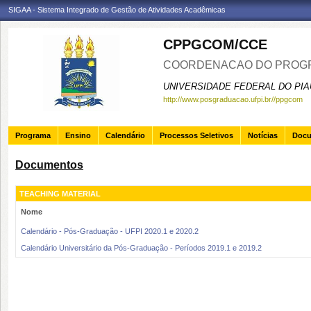
SIGAA - Sistema Integrado de Gestão de Atividades Acadêmicas
CPPGCOM/CCE
COORDENACAO DO PROGR
UNIVERSIDADE FEDERAL DO PIA
http://www.posgraduacao.ufpi.br//ppgcom
Programa
Ensino
Calendário
Processos Seletivos
Notícias
Doc
Documentos
TEACHING MATERIAL
Nome
Calendário - Pós-Graduação - UFPI 2020.1 e 2020.2
Calendário Universitário da Pós-Graduação - Períodos 2019.1 e 2019.2