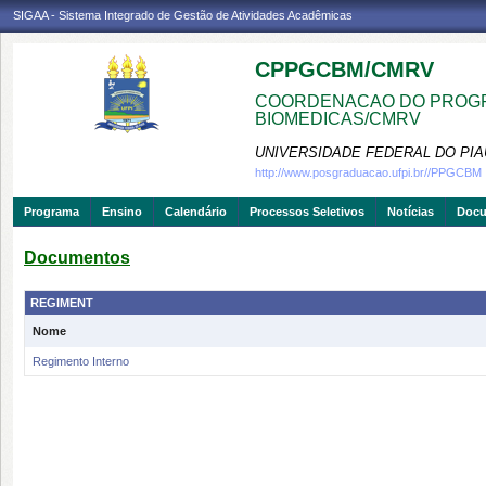
SIGAA - Sistema Integrado de Gestão de Atividades Acadêmicas
CPPGCBM/CMRV
COORDENACAO DO PROGR
BIOMEDICAS/CMRV
UNIVERSIDADE FEDERAL DO PIA
http://www.posgraduacao.ufpi.br//PPGCBM
Programa
Ensino
Calendário
Processos Seletivos
Notícias
Doc
Documentos
REGIMENT
Nome
Regimento Interno