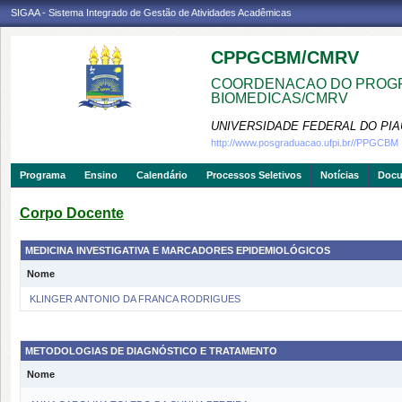
SIGAA - Sistema Integrado de Gestão de Atividades Acadêmicas
CPPGCBM/CMRV
COORDENACAO DO PROGR
BIOMEDICAS/CMRV
UNIVERSIDADE FEDERAL DO PIA
http://www.posgraduacao.ufpi.br//PPGCBM
Programa
Ensino
Calendário
Processos Seletivos
Notícias
Doc
Corpo Docente
MEDICINA INVESTIGATIVA E MARCADORES EPIDEMIOLÓGICOS
Nome
KLINGER ANTONIO DA FRANCA RODRIGUES
METODOLOGIAS DE DIAGNÓSTICO E TRATAMENTO
Nome