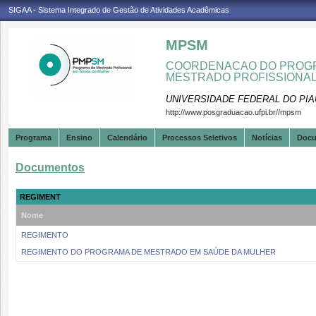
SIGAA - Sistema Integrado de Gestão de Atividades Acadêmicas
MPSM
COORDENACAO DO PROGR
MESTRADO PROFISSIONA
UNIVERSIDADE FEDERAL DO PIA
http://www.posgraduacao.ufpi.br//mpsm
Programa
Ensino
Calendário
Processos Seletivos
Notícias
Doc
Documentos
REGIMENT
Nome
REGIMENTO
REGIMENTO DO PROGRAMA DE MESTRADO EM SAÚDE DA MULHER