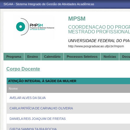
SIGAA - Sistema Integrado de Gestão de Atividades Acadêmicas
MPSM
COORDENACAO DO PROGR
MESTRADO PROFISSIONA
UNIVERSIDADE FEDERAL DO PIA
http://www.posgraduacao.ufpi.br//mpsm
Programa
Ensino
Calendário
Processos Seletivos
Notícias
Doc
Corpo Docente
ATENÇÃO INTEGRAL À SAÚDE DA MULHER
Nome
AVELAR ALVES DA SILVA
CARLA PATRÍCIA DE CARVALHO OLIVEIRA
DANIELA REIS JOAQUIM DE FREITAS
GIRZIA SAMMYA TAJRA ROCHA