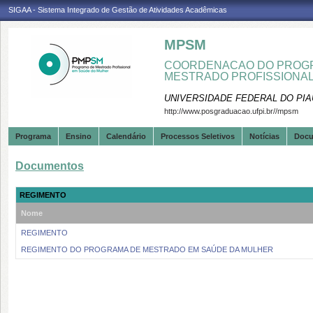
SIGAA - Sistema Integrado de Gestão de Atividades Acadêmicas
MPSM
COORDENACAO DO PROGR
MESTRADO PROFISSIONA
UNIVERSIDADE FEDERAL DO PIA
http://www.posgraduacao.ufpi.br//mpsm
Programa
Ensino
Calendário
Processos Seletivos
Notícias
Doc
Documentos
REGIMENTO
Nome
REGIMENTO
REGIMENTO DO PROGRAMA DE MESTRADO EM SAÚDE DA MULHER