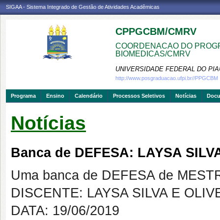
SIGAA - Sistema Integrado de Gestão de Atividades Acadêmicas
CPPGCBM/CMRV
COORDENACAO DO PROGR
BIOMEDICAS/CMRV
UNIVERSIDADE FEDERAL DO PIA
http://www.posgraduacao.ufpi.br//PPGCBM
Programa
Ensino
Calendário
Processos Seletivos
Notícias
Doc
Notícias
Banca de DEFESA: LAYSA SILV
Uma banca de DEFESA de MESTRAD
DISCENTE: LAYSA SILVA E OLIV
DATA: 19/06/2019