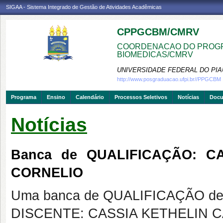
SIGAA - Sistema Integrado de Gestão de Atividades Acadêmicas
CPPGCBM/CMRV
COORDENACAO DO PROGR
BIOMEDICAS/CMRV
UNIVERSIDADE FEDERAL DO PIA
http://www.posgraduacao.ufpi.br//PPGCBM
Programa
Ensino
Calendário
Processos Seletivos
Notícias
Doc
Notícias
Banca de QUALIFICAÇÃO: 
CORNELIO
Uma banca de QUALIFICAÇÃO de 
DISCENTE: CASSIA KETHELIN