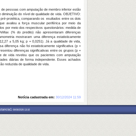
as de pessoas com amputação de membro inferior estão
 e diminuição do nível de qualidade de vida. OBJETIVO:
se pré-protética, comparando os esultados entre os dois
que avaliou a força muscular periférica por meio da
ados por meio dos respectivos questionários: medida de
PeMax (% do predito) não apresentaram diferenças
inamometria mostraram uma diferença estatisticamente
12,27 ± 5,05 kg; p = 0,0251). Já a qualidade de vida,
diferença não foi estatisticamente significativa (p =
entou diferenças significativas entre os grupos (p =
dade de vida revelou que os pacientes com amputação
idades diárias de forma independente. Esses achados
ão reduzida de qualidade de vida.
Notícia cadastrada em:
30/12/2024 11:59
nstancia1
06/08/2026 13:10