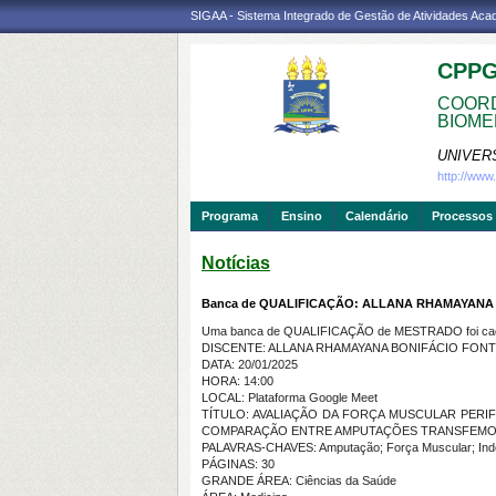
SIGAA - Sistema Integrado de Gestão de Atividades Ac
CPP
COORD
BIOME
UNIVER
http://ww
Programa
Ensino
Calendário
Processos 
Notícias
Banca de QUALIFICAÇÃO: ALLANA RHAMAYANA
Uma banca de QUALIFICAÇÃO de MESTRADO foi cada
DISCENTE: ALLANA RHAMAYANA BONIFÁCIO FON
DATA: 20/01/2025
HORA: 14:00
LOCAL: Plataforma Google Meet
TÍTULO: AVALIAÇÃO DA FORÇA MUSCULAR PERIF
COMPARAÇÃO ENTRE AMPUTAÇÕES TRANSFEMORA
PALAVRAS-CHAVES: Amputação; Força Muscular; Indep
PÁGINAS: 30
GRANDE ÁREA: Ciências da Saúde