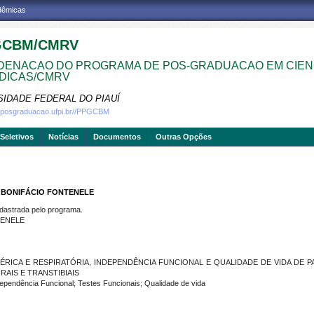
adêmicas
GCBM/CMRV
ENACAO DO PROGRAMA DE POS-GRADUACAO EM CIEN
DICAS/CMRV
SIDADE FEDERAL DO PIAUÍ
w.posgraduacao.ufpi.br//PPGCBM
Seletivos
Notícias
Documentos
Outras Opções
 BONIFÁCIO FONTENELE
strada pelo programa.
TENELE
ÉRICA E RESPIRATÓRIA, INDEPENDÊNCIA FUNCIONAL E QUALIDADE DE VIDA DE 
IS E TRANSTIBIAIS
endência Funcional; Testes Funcionais; Qualidade de vida