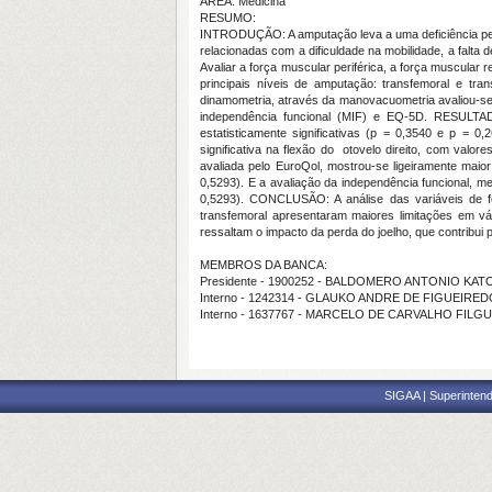
ÁREA: Medicina
RESUMO:
INTRODUÇÃO: A amputação leva a uma deficiência perm
relacionadas com a dificuldade na mobilidade, a falta
Avaliar a força muscular periférica, a força muscular 
principais níveis de amputação: transfemoral e tra
dinamometria, através da manovacuometria avaliou-se a
independência funcional (MIF) e EQ-5D. RESULTAD
estatisticamente significativas (p = 0,3540 e p = 0
significativa na flexão do otovelo direito, com valo
avaliada pelo EuroQol, mostrou-se ligeiramente maior
0,5293). E a avaliação da independência funcional, 
0,5293). CONCLUSÃO: A análise das variáveis de for
transfemoral apresentaram maiores limitações em vá
ressaltam o impacto da perda do joelho, que contribui
MEMBROS DA BANCA:
Presidente - 1900252 - BALDOMERO ANTONIO KATO
Interno - 1242314 - GLAUKO ANDRE DE FIGUEIRE
Interno - 1637767 - MARCELO DE CARVALHO FILG
SIGAA | Superintend