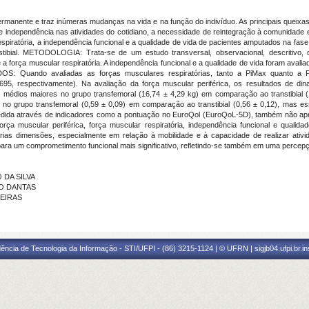
anente e traz inúmeras mudanças na vida e na função do indivíduo. As principais queix
 de independência nas atividades do cotidiano, a necessidade de reintegração à comunidade
respiratória, a independência funcional e a qualidade de vida de pacientes amputados na fa
nstibial. METODOLOGIA: Trata-se de um estudo transversal, observacional, descritivo, 
 força muscular respiratória. A independência funcional e a qualidade de vida foram avali
OS: Quando avaliadas as forças musculares respiratórias, tanto a PiMax quanto a 
,2695, respectivamente). Na avaliação da força muscular periférica, os resultados de d
res médios maiores no grupo transfemoral (16,74 ± 4,29 kg) em comparação ao transtibial (
 no grupo transfemoral (0,59 ± 0,09) em comparação ao transtibial (0,56 ± 0,12), mas essa 
medida através de indicadores como a pontuação no EuroQol (EuroQoL-5D), também não apres
ça muscular periférica, força muscular respiratória, independência funcional e quali
rias dimensões, especialmente em relação à mobilidade e à capacidade de realizar ativ
 para um comprometimento funcional mais significativo, refletindo-se também em uma percepç
 DA SILVA
DO DANTAS
UEIRAS
ência de Tecnologia da Informação - STI/UFPI - (86) 3215-1124 | © UFRN | sigjb04.ufpi.br.i