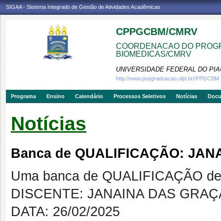
SIGAA - Sistema Integrado de Gestão de Atividades Acadêmicas
CPPGCBM/CMRV
COORDENACAO DO PROGR
BIOMEDICAS/CMRV
UNIVERSIDADE FEDERAL DO PIA
http://www.posgraduacao.ufpi.br//PPGCBM
Programa
Ensino
Calendário
Processos Seletivos
Notícias
Doc
Notícias
Banca de QUALIFICAÇÃO: JAN
Uma banca de QUALIFICAÇÃO de 
DISCENTE: JANAINA DAS GRAÇ
DATA: 26/02/2025