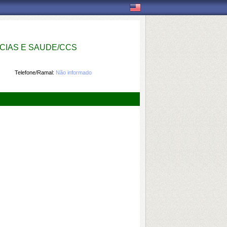
IAS E SAUDE/CCS
Telefone/Ramal:
Não informado