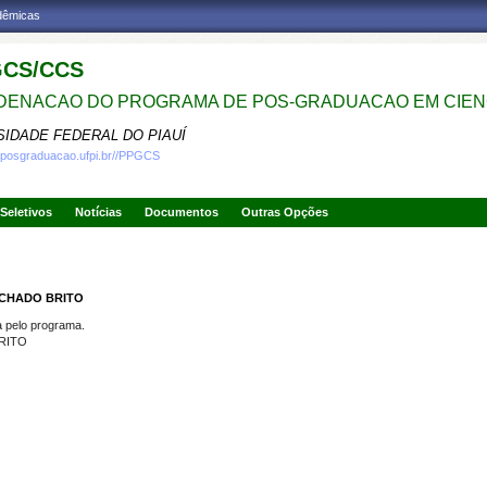
adêmicas
CS/CCS
ENACAO DO PROGRAMA DE POS-GRADUACAO EM CIENC
SIDADE FEDERAL DO PIAUÍ
.posgraduacao.ufpi.br//PPGCS
Seletivos
Notícias
Documentos
Outras Opções
ACHADO BRITO
pelo programa.
RITO