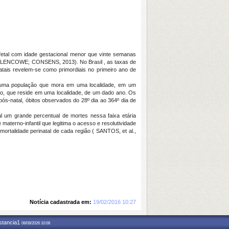
 fetal com idade gestacional menor que vinte semanas
os (BLENCOWE; CONSENS, 2013). No Brasil , as taxas de
atais revelem-se como primordiais no primeiro ano de
 de uma população que mora em uma localidade, em um
ção, que reside em uma localidade, de um dado ano. Os
pós-natal, óbitos observados do 28º dia ao 364º dia de
al um grande percentual de mortes nessa faixa etária
terno-infantil que legitima o acesso e resolutividade
ortalidade perinatal de cada região ( SANTOS, et al.,
Notícia cadastrada em:
19/02/2016 10:27
nstancia1
08/08/2026 10:08