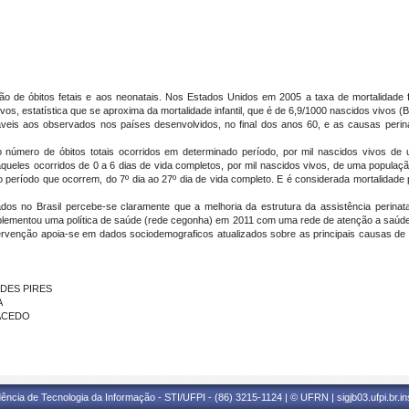
ão de óbitos fetais e aos neonatais. Nos Estados Unidos em 2005 a taxa de mortalidade
ivos, estatística que se aproxima da mortalidade infantil, que é de 6,9/1000 nascidos viv
áveis aos observados nos países desenvolvidos, no final dos anos 60, e as causas perin
pelo número de óbitos totais ocorridos em determinado período, por mil nascidos vivos
queles ocorridos de 0 a 6 dias de vida completos, por mil nascidos vivos, de uma popula
o período que ocorrem, do 7º dia ao 27º dia de vida completo. E é considerada mortalidade 
os no Brasil percebe-se claramente que a melhoria da estrutura da assistência perinat
plementou uma política de saúde (rede cegonha) em 2011 com uma rede de atenção a saúde ma
ervenção apoia-se em dados sociodemograficos atualizados sobre as principais causas de m
NDES PIRES
A
MACEDO
ência de Tecnologia da Informação - STI/UFPI - (86) 3215-1124 | © UFRN | sigjb03.ufpi.br.i