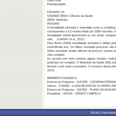
Óbito Fetal
Prematuridade
PÁGINAS: 53
GRANDE ÁREA: Ciências da Saúde
ÁREA: Medicina
RESUMO:
A mortalidade perinatal é entendida como a combinaç
correspondeu a 6,2 mortes fetais por 1000 nascidos v
mortalidade infantil apresentam-se em niveis compar
vida (LANSKY et al., 2012).
Para Brasil (2009) mortalidade perinatal é obtida 
especificado ano. Os óbitos neonatais precoces são a
óbitos neonatais tardios diferem do precoce, quanto a
vida completo.
De acordo com este contexto alguns estudos realizad
poderiam ser evitados. O Ministério da Saúde (MS) im
durante o pré-natal e puerpério. O sucesso dessa int
2013).
MEMBROS DA BANCA:
Externo ao Programa - 4167496 - CATARINA FERNA
Interno - 2730060 - LUISA HELENA DE OLIVEIRA LIM
Externo ao Programa - 1167652 - PLINIO DA SILVA 
Presidente - 423325 - VIRIATO CAMPELO
SIGAA | Superintend