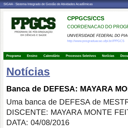
SIGAA - Sistema Integrado de Gestão de Atividades Acadêmicas
CPPGCS/CCS
COORDENACAO DO PROGR
UNIVERSIDADE FEDERAL DO PIA
http://www.posgraduacao.ufpi.br//PPGCS
Programa
Ensino
Calendário
Processos Seletivos
Notícias
Doc
Notícias
Banca de DEFESA: MAYARA MO
Uma banca de DEFESA de MESTRAD
DISCENTE: MAYARA MONTE FE
DATA: 04/08/2016