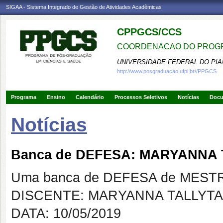
SIGAA - Sistema Integrado de Gestão de Atividades Acadêmicas
CPPGCS/CCS
COORDENACAO DO PROGR
UNIVERSIDADE FEDERAL DO PIA
http://www.posgraduacao.ufpi.br//PPGCS
Programa
Ensino
Calendário
Processos Seletivos
Notícias
Doc
Notícias
Banca de DEFESA: MARYANNA 
Uma banca de DEFESA de MESTRAD
DISCENTE: MARYANNA TALLYTA
DATA: 10/05/2019