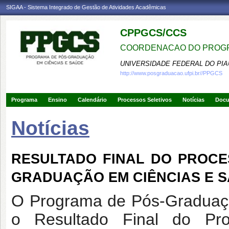
SIGAA - Sistema Integrado de Gestão de Atividades Acadêmicas
CPPGCS/CCS
COORDENACAO DO PROGR
UNIVERSIDADE FEDERAL DO PIA
http://www.posgraduacao.ufpi.br//PPGCS
Programa
Ensino
Calendário
Processos Seletivos
Notícias
Doc
Notícias
RESULTADO FINAL DO PROCE
GRADUAÇÃO EM CIÊNCIAS E SAÚ
O Programa de Pós-Graduaçã
o Resultado Final do Pr