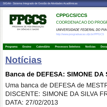
SIGAA - Sistema Integrado de Gestão de Atividades Acadêmicas
CPPGCS/CCS
COORDENACAO DO PROGR
UNIVERSIDADE FEDERAL DO PIA
http://www.posgraduacao.ufpi.br//PPGCS
Programa
Ensino
Calendário
Processos Seletivos
Notícias
Doc
Notícias
Banca de DEFESA: SIMONE DA 
Uma banca de DEFESA de MESTRAD
DISCENTE: SIMONE DA SILVA F
DATA: 27/02/2013