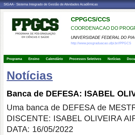
SIGAA - Sistema Integrado de Gestão de Atividades Acadêmicas
CPPGCS/CCS
COORDENACAO DO PROGR
UNIVERSIDADE FEDERAL DO PIA
http://www.posgraduacao.ufpi.br//PPGCS
Programa
Ensino
Calendário
Processos Seletivos
Notícias
Doc
Notícias
Banca de DEFESA: ISABEL OLI
Uma banca de DEFESA de MESTRAD
DISCENTE: ISABEL OLIVEIRA AI
DATA: 16/05/2022