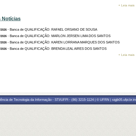
AS: 15
+ Leia mais
 ÁREA: Ciências Sociais Aplicadas
Direito
MO:
 Notícias
strução...
- Banca de QUALIFICAÇÃO: RAFAEL ORSANO DE SOUSA
/2026
ROS DA BANCA:
- Banca de QUALIFICAÇÃO: MARLON JERSEN LIMA DOS SANTOS
/2026
no - 2048035 - GABRIEL ROCHA FURTADO
- Banca de QUALIFICAÇÃO: KAREN LORRANA MARQUES DOS SANTOS
/2026
dente - 2637096 - SEBASTIAO PATRICIO MENDES DA COSTA
- Banca de QUALIFICAÇÃO: BRENDA LEAL AIRES DOS SANTOS
/2026
+ Leia mais
rada em: 07/08/2026
ência de Tecnologia da Informação - STI/UFPI - (86) 3215-1124 | © UFRN | sigjb05.ufpi.br.i