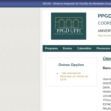
SIGAA - Sistema Integrado de Gestão de Atividades Ac
PPGD
COORD
UNIVER
http://www
Programa
Ensino
Calendário
Processos 
Últi
Outras Opções
Banc
· Site principal do
Mestrado em Direito da
Uma b
UFPI
DISC
DATA: 
HORA:
LOCAL:
TÍTU
ESTAD
PALAV