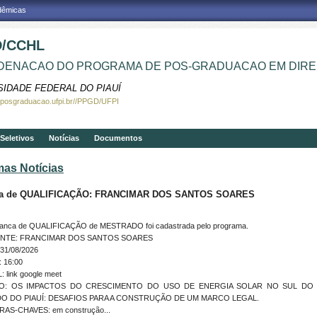
adêmicas
/CCHL
ENACAO DO PROGRAMA DE POS-GRADUACAO EM DIRE
SIDADE FEDERAL DO PIAUÍ
.posgraduacao.ufpi.br//PPGD/UFPI
Seletivos
Notícias
Documentos
mas Notícias
a de QUALIFICAÇÃO: FRANCIMAR DOS SANTOS SOARES
anca de QUALIFICAÇÃO de MESTRADO foi cadastrada pelo programa.
ENTE: FRANCIMAR DOS SANTOS SOARES
31/08/2026
 16:00
 link google meet
LO: OS IMPACTOS DO CRESCIMENTO DO USO DE ENERGIA SOLAR NO SUL DO
O DO PIAUÍ: DESAFIOS PARA A CONSTRUÇÃO DE UM MARCO LEGAL.
RAS-CHAVES: em construção...