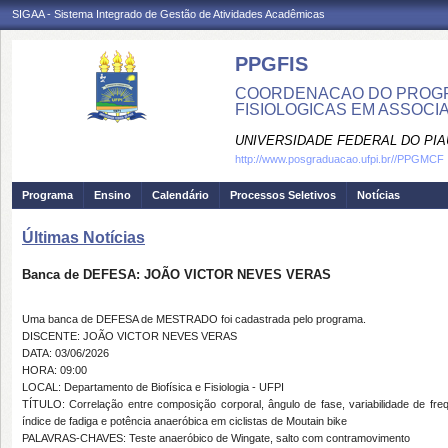
SIGAA - Sistema Integrado de Gestão de Atividades Acadêmicas
PPGFIS
COORDENACAO DO PROGR
FISIOLOGICAS EM ASSOCIA
UNIVERSIDADE FEDERAL DO PIA
http://www.posgraduacao.ufpi.br//PPGMCF
Programa
Ensino
Calendário
Processos Seletivos
Notícias
Últimas Notícias
Banca de DEFESA: JOÃO VICTOR NEVES VERAS
Uma banca de DEFESA de MESTRADO foi cadastrada pelo programa.
DISCENTE: JOÃO VICTOR NEVES VERAS
DATA: 03/06/2026
HORA: 09:00
LOCAL: Departamento de Biofísica e Fisiologia - UFPI
TÍTULO: Correlação entre composição corporal, ângulo de fase, variabilidade de fre
índice de fadiga e potência anaeróbica em ciclistas de Moutain bike
PALAVRAS-CHAVES: Teste anaeróbico de Wingate, salto com contramovimento