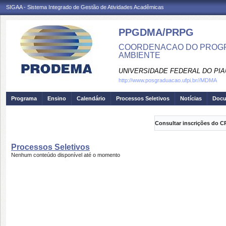
SIGAA - Sistema Integrado de Gestão de Atividades Acadêmicas
PPGDMA/PRPG
COORDENACAO DO PROGR
AMBIENTE
UNIVERSIDADE FEDERAL DO PIA
http://www.posgraduacao.ufpi.br//MDMA
Programa
Ensino
Calendário
Processos Seletivos
Notícias
Doc
Consultar inscrições do C
Processos Seletivos
Nenhum conteúdo disponível até o momento