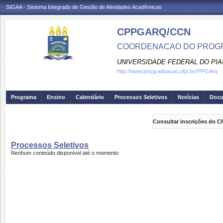
SIGAA - Sistema Integrado de Gestão de Atividades Acadêmicas
CPPGARQ/CCN
COORDENACAO DO PROGR
UNIVERSIDADE FEDERAL DO PIA
http://www.posgraduacao.ufpi.br//PPGArq
Programa
Ensino
Calendário
Processos Seletivos
Notícias
Doc
Consultar inscrições do C
Processos Seletivos
Nenhum conteúdo disponível até o momento