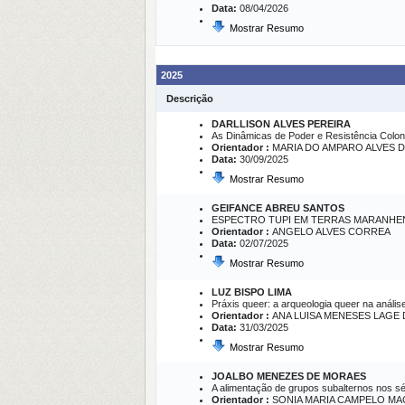
Data:
08/04/2026
Mostrar Resumo
2025
Descrição
DARLLISON ALVES PEREIRA
As Dinâmicas de Poder e Resistência Colonia
Orientador :
MARIA DO AMPARO ALVES 
Data:
30/09/2025
Mostrar Resumo
GEIFANCE ABREU SANTOS
ESPECTRO TUPI EM TERRAS MARANHENSES: 
Orientador :
ANGELO ALVES CORREA
Data:
02/07/2025
Mostrar Resumo
LUZ BISPO LIMA
Práxis queer: a arqueologia queer na análise
Orientador :
ANA LUISA MENESES LAGE
Data:
31/03/2025
Mostrar Resumo
JOALBO MENEZES DE MORAES
A alimentação de grupos subalternos nos sé
Orientador :
SONIA MARIA CAMPELO M