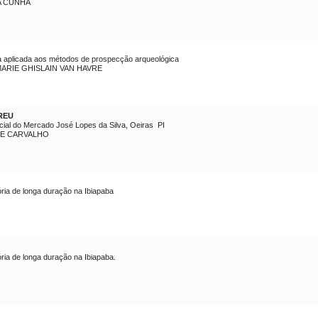
A CUNHA
ica aplicada aos métodos de prospecção arqueológica
ARIE GHISLAIN VAN HAVRE
REU
ial do Mercado José Lopes da Silva, Oeiras  PI
DE CARVALHO
ória de longa duração na Ibiapaba
ria de longa duração na Ibiapaba.