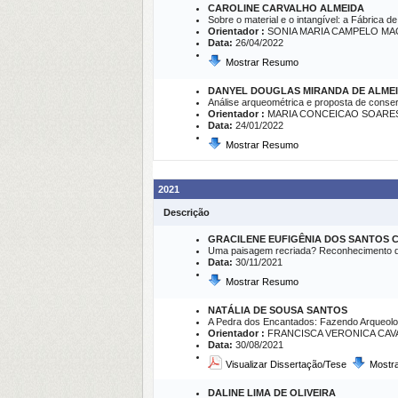
CAROLINE CARVALHO ALMEIDA
Sobre o material e o intangível: a Fábrica 
Orientador :
SONIA MARIA CAMPELO M
Data:
26/04/2022
Mostrar Resumo
DANYEL DOUGLAS MIRANDA DE ALME
Análise arqueométrica e proposta de conserva
Orientador :
MARIA CONCEICAO SOARE
Data:
24/01/2022
Mostrar Resumo
2021
Descrição
GRACILENE EUFIGÊNIA DOS SANTOS 
Uma paisagem recriada? Reconhecimento de 
Data:
30/11/2021
Mostrar Resumo
NATÁLIA DE SOUSA SANTOS
A Pedra dos Encantados: Fazendo Arqueolog
Orientador :
FRANCISCA VERONICA CA
Data:
30/08/2021
Visualizar Dissertação/Tese
Mostr
DALINE LIMA DE OLIVEIRA