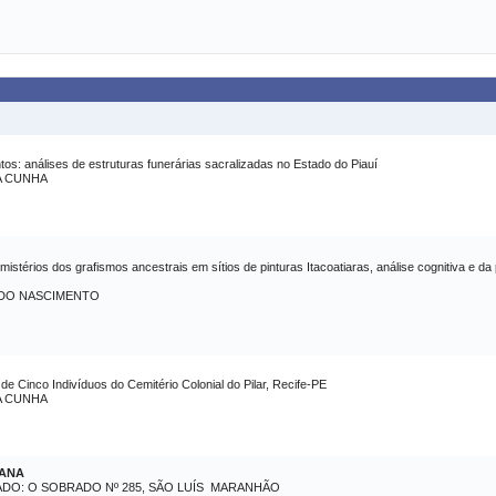
: análises de estruturas funerárias sacralizadas no Estado do Piauí
A CUNHA
s mistérios dos grafismos ancestrais em sítios de pinturas Itacoatiaras, análise cognitiva e 
 DO NASCIMENTO
 de Cinco Indivíduos do Cemitério Colonial do Pilar, Recife-PE
A CUNHA
IANA
O: O SOBRADO Nº 285, SÃO LUÍS  MARANHÃO