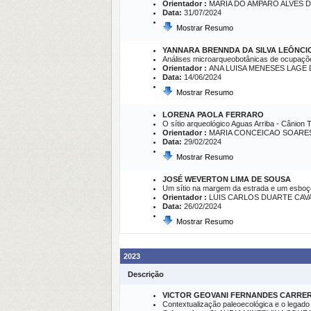
Orientador :
MARIA DO AMPARO ALVES 
Data:
31/07/2024
Mostrar Resumo
YANNARA BRENNDA DA SILVA LEÔNCI
Análises microarqueobotânicas de ocupaçõe
Orientador :
ANA LUISA MENESES LAGE
Data:
14/06/2024
Mostrar Resumo
LORENA PAOLA FERRARO
O sítio arqueológico Aguas Arriba - Cânion T
Orientador :
MARIA CONCEICAO SOARE
Data:
29/02/2024
Mostrar Resumo
JOSÉ WEVERTON LIMA DE SOUSA
Um sítio na margem da estrada e um esboço d
Orientador :
LUIS CARLOS DUARTE CAV
Data:
26/02/2024
Mostrar Resumo
2023
Descrição
VICTOR GEOVANI FERNANDES CARRER
Contextualização paleoecológica e o legad