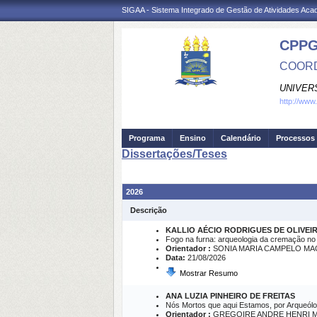
SIGAA - Sistema Integrado de Gestão de Atividades Ac
CPP
COORD
UNIVER
http://www
Programa
Ensino
Calendário
Processos 
Dissertações/Teses
2026
Descrição
KALLIO AÉCIO RODRIGUES DE OLIVEI
Fogo na furna: arqueologia da cremação no sí
Orientador :
SONIA MARIA CAMPELO M
Data:
21/08/2026
Mostrar Resumo
ANA LUZIA PINHEIRO DE FREITAS
Nós Mortos que aqui Estamos, por Arqueól
Orientador :
GREGOIRE ANDRE HENRI M