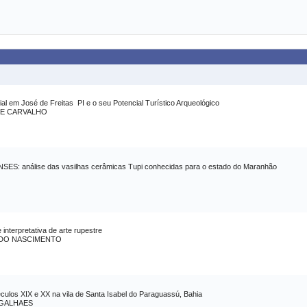
l em José de Freitas  PI e o seu Potencial Turístico Arqueológico
DE CARVALHO
análise das vasilhas cerâmicas Tupi conhecidas para o estado do Maranhão
 interpretativa de arte rupestre
 DO NASCIMENTO
culos XIX e XX na vila de Santa Isabel do Paraguassú, Bahia
AGALHAES