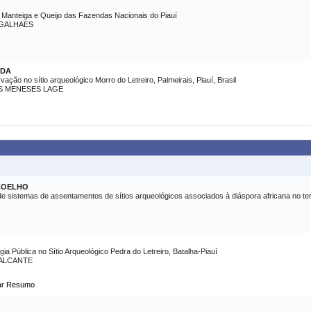
de Manteiga e Queijo das Fazendas Nacionais do Piauí
AGALHAES
IDA
ção no sítio arqueológico Morro do Letreiro, Palmeirais, Piauí, Brasil
S MENESES LAGE
COELHO
sistemas de assentamentos de sítios arqueológicos associados à diáspora africana no terr
ia Pública no Sítio Arqueológico Pedra do Letreiro, Batalha-Piauí
VALCANTE
ar Resumo