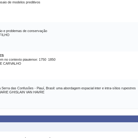
nsaio de modelos preditivos
ão e problemas de conservação
 FILHO
ES
m no contexto piauiense: 1750  1850
DE CARVALHO
Serra das Confusões - Piauí, Brasil: uma abordagem espacial inter e intra-sítios rupestres
ARIE GHISLAIN VAN HAVRE