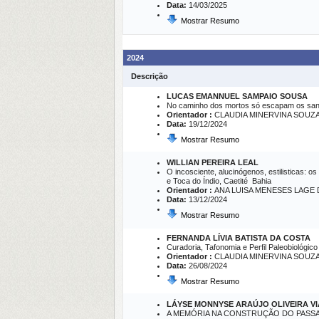
Data:
14/03/2025
Mostrar Resumo
2024
Descrição
LUCAS EMANNUEL SAMPAIO SOUSA
No caminho dos mortos só escapam os santos
Orientador :
CLAUDIA MINERVINA SOUZ
Data:
19/12/2024
Mostrar Resumo
WILLIAN PEREIRA LEAL
O incosciente, alucinógenos, estilisticas: o
e Toca do Índio, Caetité  Bahia
Orientador :
ANA LUISA MENESES LAGE
Data:
13/12/2024
Mostrar Resumo
FERNANDA LÍVIA BATISTA DA COSTA
Curadoria, Tafonomia e Perfil Paleobiológico
Orientador :
CLAUDIA MINERVINA SOUZ
Data:
26/08/2024
Mostrar Resumo
LÁYSE MONNYSE ARAÚJO OLIVEIRA V
A MEMÓRIA NA CONSTRUÇÃO DO PASSAD