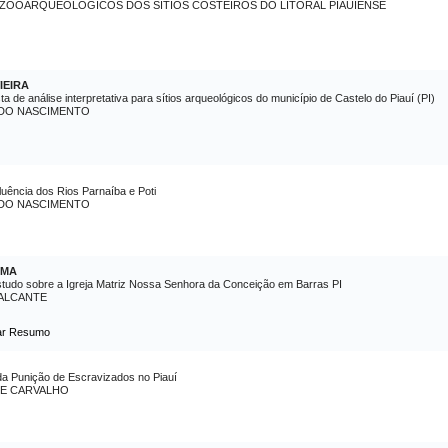
S ZOOARQUEOLÓGICOS DOS SÍTIOS COSTEIROS DO LITORAL PIAUIENSE
IEIRA
a de análise interpretativa para sítios arqueológicos do município de Castelo do Piauí (PI)
 DO NASCIMENTO
luência dos Rios Parnaíba e Poti
 DO NASCIMENTO
IMA
 estudo sobre a Igreja Matriz Nossa Senhora da Conceição em Barras PI
VALCANTE
ar Resumo
da Punição de Escravizados no Piauí
DE CARVALHO