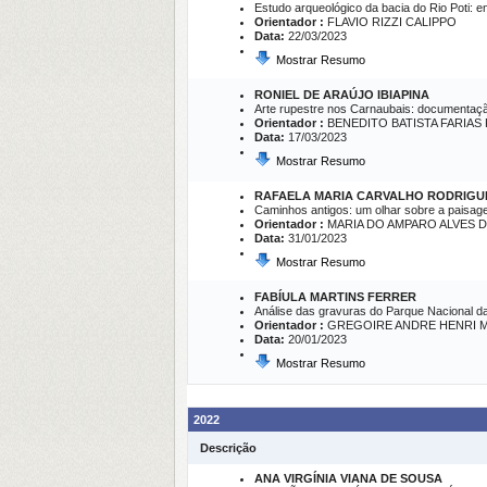
Estudo arqueológico da bacia do Rio Poti: e
Orientador :
FLAVIO RIZZI CALIPPO
Data:
22/03/2023
Mostrar Resumo
RONIEL DE ARAÚJO IBIAPINA
Arte rupestre nos Carnaubais: documentaç
Orientador :
BENEDITO BATISTA FARIAS
Data:
17/03/2023
Mostrar Resumo
RAFAELA MARIA CARVALHO RODRIGU
Caminhos antigos: um olhar sobre a paisage
Orientador :
MARIA DO AMPARO ALVES 
Data:
31/01/2023
Mostrar Resumo
FABÍULA MARTINS FERRER
Análise das gravuras do Parque Nacional da 
Orientador :
GREGOIRE ANDRE HENRI M
Data:
20/01/2023
Mostrar Resumo
2022
Descrição
ANA VIRGÍNIA VIANA DE SOUSA