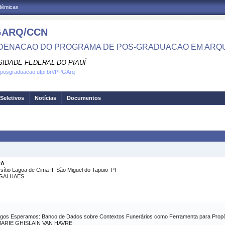
adêmicas
GARQ/CCN
ENACAO DO PROGRAMA DE POS-GRADUACAO EM ARQ
SIDADE FEDERAL DO PIAUÍ
.posgraduacao.ufpi.br//PPGArq
Seletivos
Notícias
Documentos
RA
tio Lagoa de Cima II  São Miguel do Tapuio  PI
AGALHAES
ogos Esperamos: Banco de Dados sobre Contextos Funerários como Ferramenta para Propô
ARIE GHISLAIN VAN HAVRE