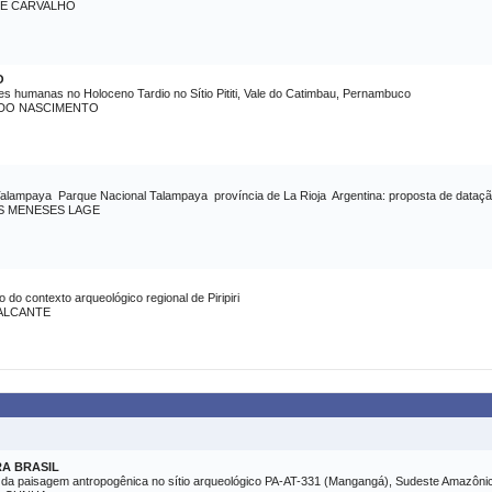
DE CARVALHO
O
s humanas no Holoceno Tardio no Sítio Pititi, Vale do Catimbau, Pernambuco
 DO NASCIMENTO
alampaya  Parque Nacional Talampaya  província de La Rioja  Argentina: proposta de dataçã
S MENESES LAGE
o contexto arqueológico regional de Piripiri
ALCANTE
A BRASIL
o da paisagem antropogênica no sítio arqueológico PA-AT-331 (Mangangá), Sudeste Amazôni