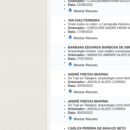
Orientador :
CLAUDIA MINERVINA SOUZ
Data:
21/08/2023
Mostrar Resumo
YAN DIAS FERREIRA
Onde estão os sítios: a Cartografia Histór
Orientador :
GREGOIRE ANDRE HENRI M
Data:
17/08/2023
Mostrar Resumo
BARBARA EDUARDA BARBOSA DE AB
Arqueologia Urbana: uma análise socioespac
Orientador :
MARIA DO AMPARO ALVES 
Data:
27/07/2023
Mostrar Resumo
ANDRÉ FREITAS IBIAPINA
Do Tupi ao Tabajara: arqueologia como hist
Orientador :
ANGELO ALVES CORREA
Data:
30/03/2023
Mostrar Resumo
ANDRÉ FREITAS IBIAPINA
Do Tupi ao Tabajara: arqueologia como histó
Orientador :
ANGELO ALVES CORREA
Data:
30/03/2023
Mostrar Resumo
CARLOS PEREIRA DE ARAUJO NETO