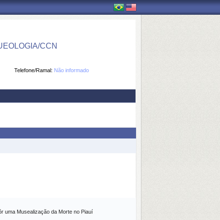
UEOLOGIA/CCN
Telefone/Ramal:
Não informado
r uma Musealização da Morte no Piauí