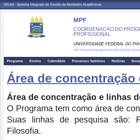
SIGAA - Sistema Integrado de Gestão de Atividades Acadêmicas
MPF
COORDENACAO DO PROGRA
PROFISSIONAL
UNIVERSIDADE FEDERAL DO PIA
http://www.posgraduacao.ufpi.br//http://ww
Programa
Ensino
Calendário
Processos Seletivos
Notícias
Doc
Área de concentração 
Área de concentração e linhas 
O Programa tem como área de conce
Suas linhas de pesquisa são: F
Filosofia.