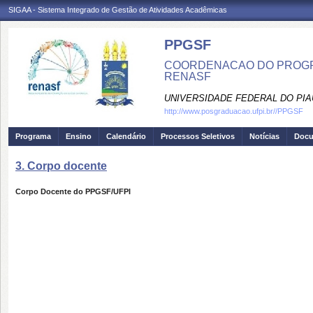
SIGAA - Sistema Integrado de Gestão de Atividades Acadêmicas
PPGSF
COORDENACAO DO PROGRA
RENASF
UNIVERSIDADE FEDERAL DO PIA
http://www.posgraduacao.ufpi.br//PPGSF
Programa
Ensino
Calendário
Processos Seletivos
Notícias
Doc
3. Corpo docente
Corpo Docente do PPGSF/UFPI