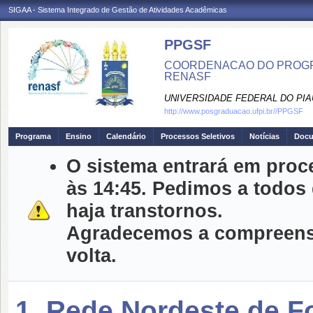
SIGAA - Sistema Integrado de Gestão de Atividades Acadêmicas
PPGSF
COORDENACAO DO PROGRA
RENASF
UNIVERSIDADE FEDERAL DO PIA
http://www.posgraduacao.ufpi.br//PPGSF
Programa
Ensino
Calendário
Processos Seletivos
Notícias
Doc
O sistema entrará em proc
às 14:45. Pedimos a todos
haja transtornos.
Agradecemos a compreensã
volta.
1. Rede Nordeste de 